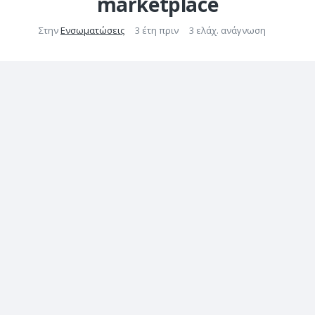
marketplace
Στην
Ενσωματώσεις
3 έτη πριν
3 ελάχ. ανάγνωση
BaseLinker Changelog –
November 2023