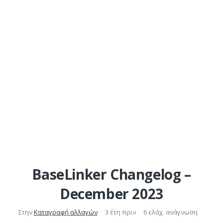
BaseLinker Changelog –
December 2023
Στην
Καταγραφή αλλαγών
3 έτη πριν
6 ελάχ. ανάγνωση