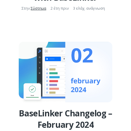
Στην
Σύστημα
2 έτη πριν
3 ελάχ. ανάγνωση
BaseLinker Changelog –
February 2024