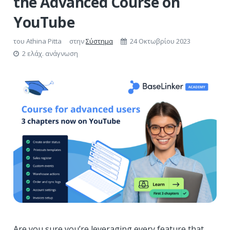
the Advanced Course on
YouTube
του
Athina Pitta
στην
Σύστημα
24 Οκτωβρίου 2023
2 ελάχ. ανάγνωση
Are you sure you’re leveraging every feature that