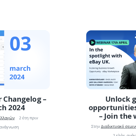
r Changelog –
Unlock 
ch 2024
opportunitie
– Join the
αλλαγών
2 έτη πριν
Στην
Διαδικτυακό σεμιν
. ανάγνωση
2 ελάχ. ανά