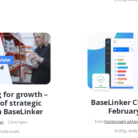
 for growth –
BaseLinker C
of strategic
Februar
h BaseLinker
Στην
Καταγραφή αλλα
μα
2 έτη πριν
6 ελάχ. ανά
. ανάγνωση