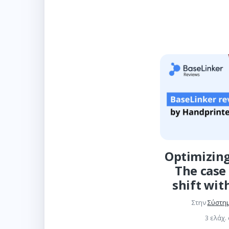
Optimizing
The case 
shift wit
Στην
Σύστη
3 ελάχ