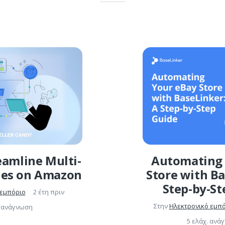
eamline Multi-
Automating 
les on Amazon
Store with Ba
Step-by-St
 εμπόριο
2 έτη πριν
Στην
Ηλεκτρονικό εμπ
. ανάγνωση
5 ελάχ. ανά