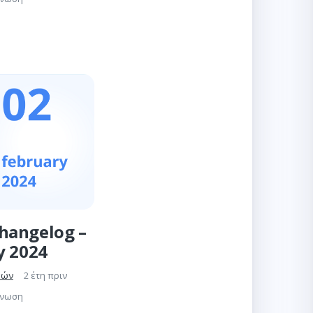
hangelog –
y 2024
γών
2 έτη πριν
γνωση