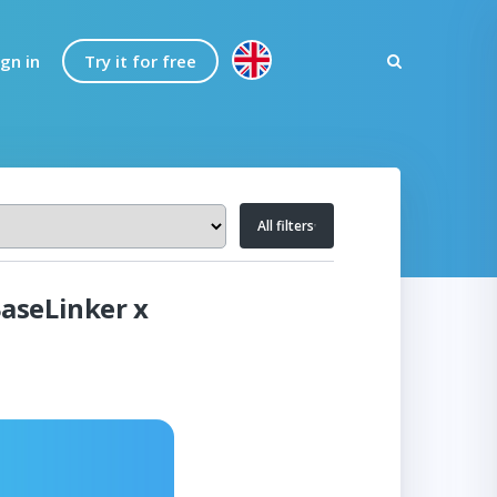
ign in
Try it for free
All filters
aseLinker x