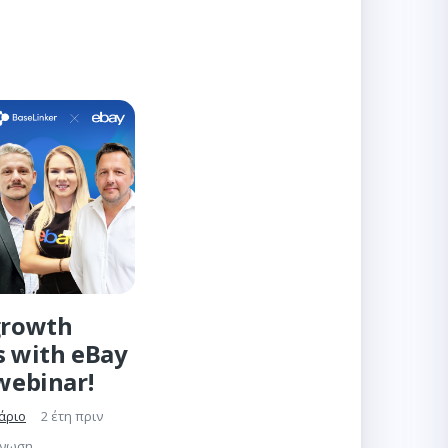
growth
s with eBay
 webinar!
άριο
2 έτη πριν
γνωση