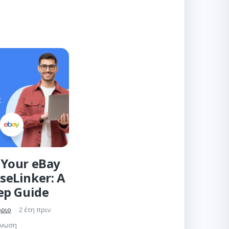
Your eBay
seLinker: A
ep Guide
όριο
2 έτη πριν
γνωση