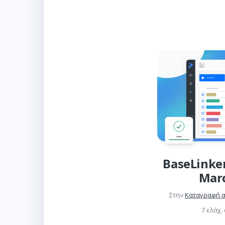
BaseLinke
Mar
Στην
Καταγραφή 
7 ελάχ