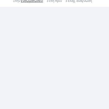
Στην
Ενσωματώσεις
3 έτη πριν
3 ελάχ. ανάγνωση
BaseLinker Changelog –
November 2023
Στην
Καταγραφή αλλαγών
3 έτη πριν
6 ελάχ. ανάγνωση