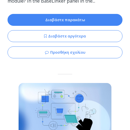
module? In the BaseLinker panel in the...
Διαβάστε παρακάτω
Διαβάστε αργότερα
Προσθήκη σχολίου