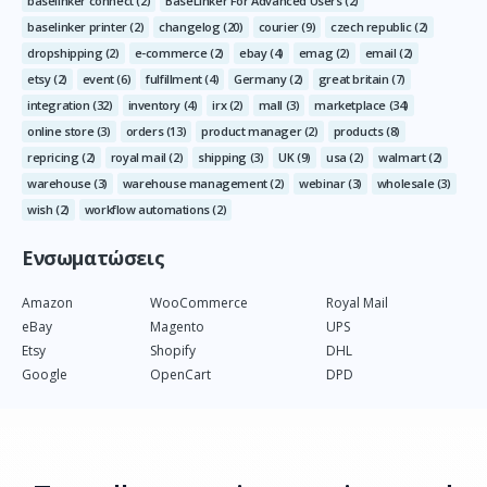
baselinker connect
(2)
BaseLinker For Advanced Users
(2)
baselinker printer
(2)
changelog
(20)
courier
(9)
czech republic
(2)
dropshipping
(2)
e-commerce
(2)
ebay
(4)
emag
(2)
email
(2)
etsy
(2)
event
(6)
fulfillment
(4)
Germany
(2)
great britain
(7)
integration
(32)
inventory
(4)
irx
(2)
mall
(3)
marketplace
(34)
online store
(3)
orders
(13)
product manager
(2)
products
(8)
repricing
(2)
royal mail
(2)
shipping
(3)
UK
(9)
usa
(2)
walmart
(2)
warehouse
(3)
warehouse management
(2)
webinar
(3)
wholesale
(3)
wish
(2)
workflow automations
(2)
Ενσωματώσεις
Amazon
WooCommerce
Royal Mail
eBay
Magento
UPS
Etsy
Shopify
DHL
Google
OpenCart
DPD