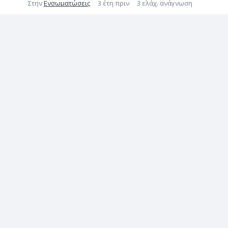
Στην
Ενσωματώσεις
3 έτη πριν
3 ελάχ. ανάγνωση
BaseLinker Changelog –
November 2023
Στην
Καταγραφή αλλαγών
3 έτη πριν
6 ελάχ. ανάγνωση