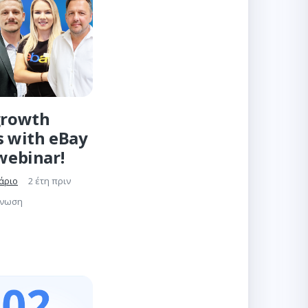
growth
s with eBay
 webinar!
άριο
2 έτη πριν
γνωση