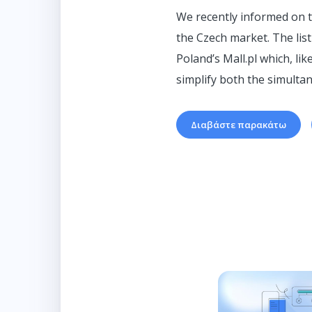
We recently informed on t
the Czech market. The lis
Poland’s Mall.pl which, li
simplify both the simultane
Διαβάστε παρακάτω