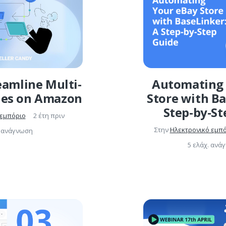
eamline Multi-
Automating 
les on Amazon
Store with Ba
Step-by-St
 εμπόριο
2 έτη πριν
Στην
Ηλεκτρονικό εμπ
. ανάγνωση
5 ελάχ. ανά