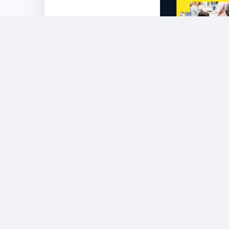
Meet us a
Berlin Exp
Fe
Στην
Εκδηλώσ
2 ελάχ