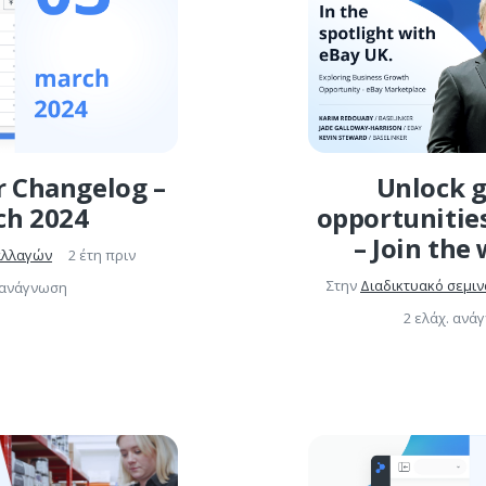
r Changelog –
Unlock 
ch 2024
opportunitie
– Join the
αλλαγών
2 έτη πριν
Στην
Διαδικτυακό σεμιν
. ανάγνωση
2 ελάχ. ανά