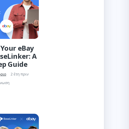
Your eBay
seLinker: A
ep Guide
όριο
2 έτη πριν
γνωση