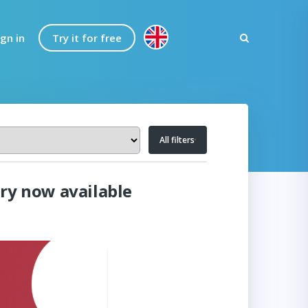
ign in
Try it for free
All filters
ery now available