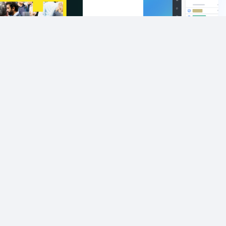
t E-Commerce
BaseLinker C
o 2024 – 22nd
January
bruary
Στην
Καταγραφή αλλα
εις
2 έτη πριν
6 ελάχ. ανά
. ανάγνωση