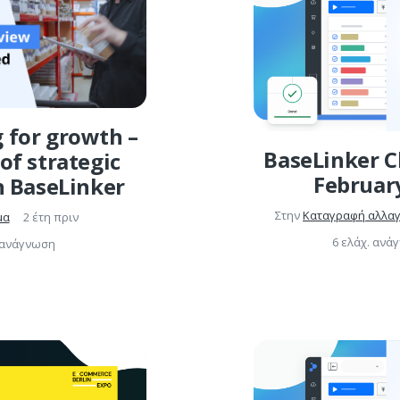
 for growth –
BaseLinker C
of strategic
Februar
h BaseLinker
Στην
Καταγραφή αλλα
μα
2 έτη πριν
6 ελάχ. ανά
. ανάγνωση