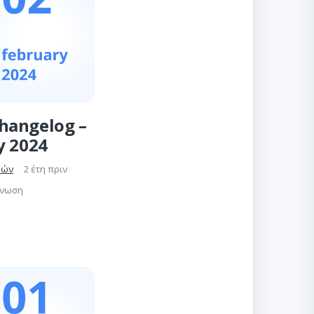
hangelog –
y 2024
γών
2 έτη πριν
γνωση