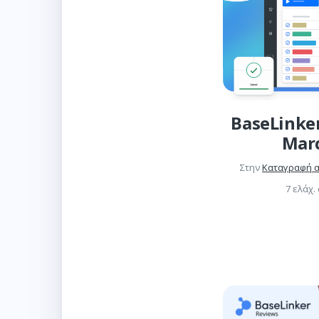
BaseLinke
Mar
Στην
Καταγραφή 
7 ελάχ