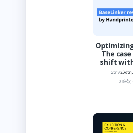
Optimizing
The case 
shift wit
Στην
Σύστη
3 ελάχ