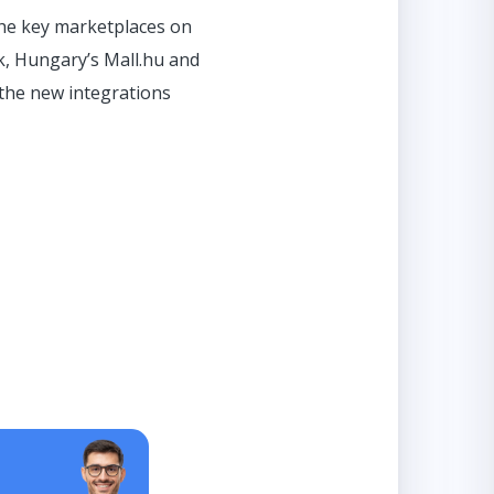
 the key marketplaces on
k, Hungary’s Mall.hu and
 the new integrations