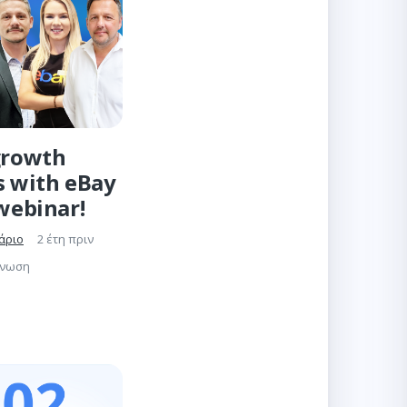
growth
s with eBay
 webinar!
άριο
2 έτη πριν
γνωση