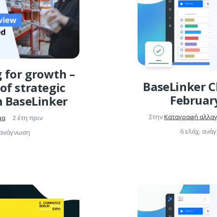
 for growth –
BaseLinker C
of strategic
Februar
h BaseLinker
Στην
Καταγραφή αλλα
μα
2 έτη πριν
6 ελάχ. ανά
. ανάγνωση