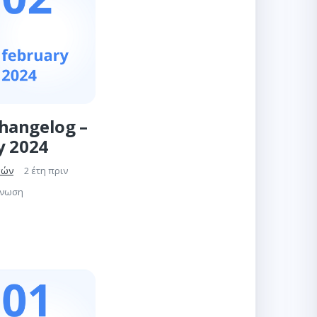
hangelog –
y 2024
γών
2 έτη πριν
γνωση