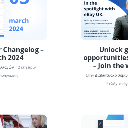
r Changelog –
Unlock 
ch 2024
opportunitie
– Join the
αλλαγών
2 έτη πριν
Στην
Διαδικτυακό σεμιν
. ανάγνωση
2 ελάχ. ανά