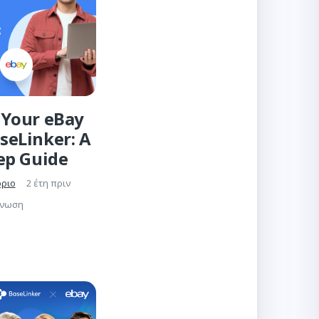
Your eBay
seLinker: A
ep Guide
όριο
2 έτη πριν
γνωση