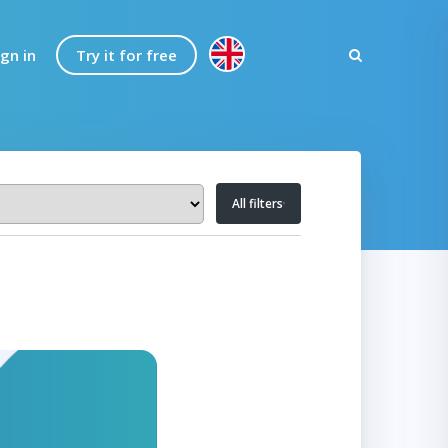
ign in
Try it for free
All filters