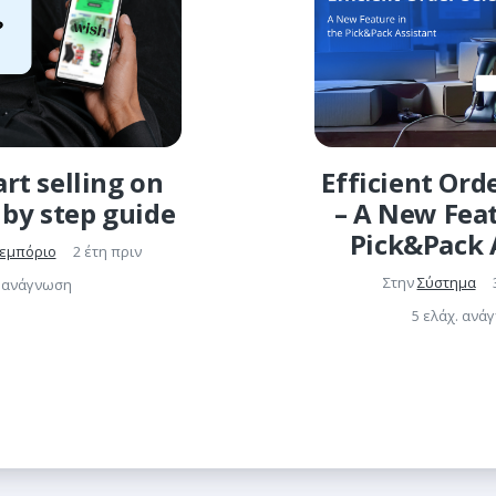
rt selling on
Efficient Ord
 by step guide
– A New Feat
Pick&Pack 
 εμπόριο
2 έτη πριν
Στην
Σύστημα
. ανάγνωση
5 ελάχ. ανά