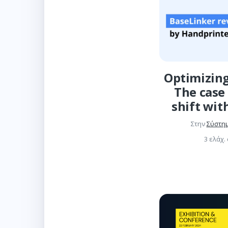
Optimizing
The case 
shift wit
Στην
Σύστη
3 ελάχ