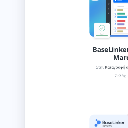
BaseLinke
Mar
Στην
Καταγραφή 
7 ελάχ