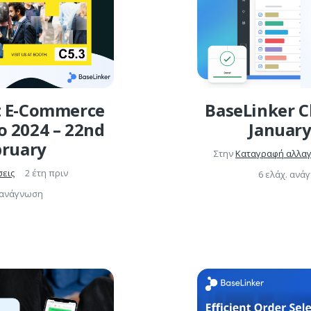
t E-Commerce
BaseLinker C
o 2024 – 22nd
January
bruary
Στην
Καταγραφή αλλα
εις
2 έτη πριν
6 ελάχ. ανά
. ανάγνωση