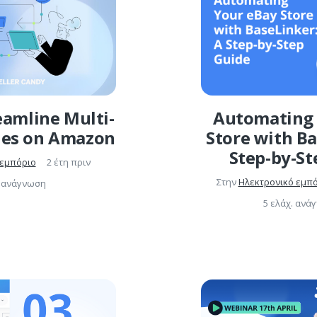
eamline Multi-
Automating 
les on Amazon
Store with Ba
Step-by-St
 εμπόριο
2 έτη πριν
Στην
Ηλεκτρονικό εμπ
. ανάγνωση
5 ελάχ. ανά