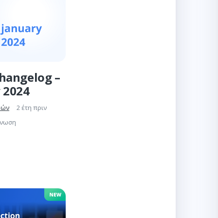
hangelog –
 2024
γών
2 έτη πριν
γνωση