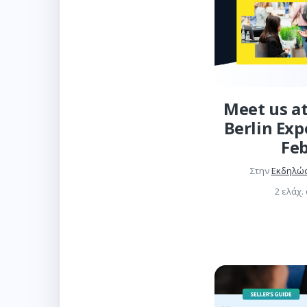
Meet us a
Berlin Exp
Fe
Στην
Εκδηλώσ
2 ελάχ