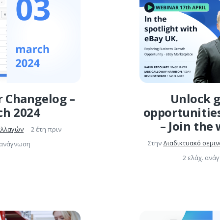
r Changelog –
Unlock 
ch 2024
opportunitie
– Join the
αλλαγών
2 έτη πριν
Στην
Διαδικτυακό σεμιν
. ανάγνωση
2 ελάχ. ανά