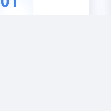
hangelog –
 2024
γών
2 έτη πριν
γνωση