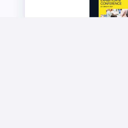
Meet us a
Berlin Exp
Fe
Στην
Εκδηλώσ
2 ελάχ