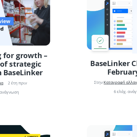
 for growth –
BaseLinker C
of strategic
Februar
h BaseLinker
Στην
Καταγραφή αλλα
μα
2 έτη πριν
6 ελάχ. ανά
. ανάγνωση