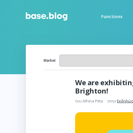
Functions
Market
We are exhibitin
Brighton!
του
Athina Pitta
στην
Εκδηλώσ