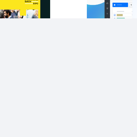
t E-Commerce
BaseLinker C
o 2024 – 22nd
January
bruary
Στην
Καταγραφή αλλα
εις
2 έτη πριν
6 ελάχ. ανά
. ανάγνωση