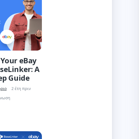
Your eBay
seLinker: A
ep Guide
όριο
2 έτη πριν
γνωση