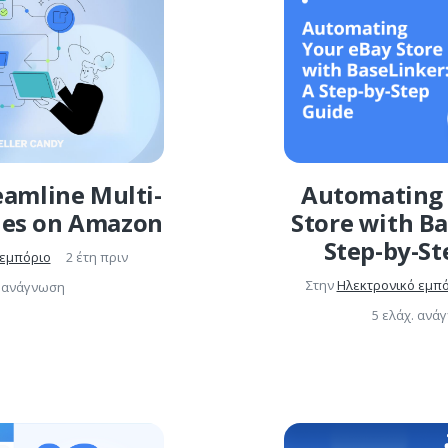
eamline Multi-
Automating 
les on Amazon
Store with Ba
Step-by-St
 εμπόριο
2 έτη πριν
Στην
Ηλεκτρονικό εμπ
. ανάγνωση
5 ελάχ. ανά