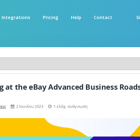
Integrations
Pricing
Help
Contact
S
g at the eBay Advanced Business Roads
εις
2 Ιουνίου 2023
1 ελάχ. ανάγνωση