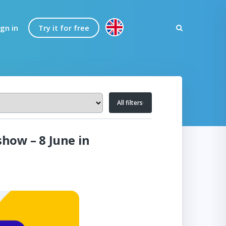
ign in
Try it for free
All filters
how – 8 June in