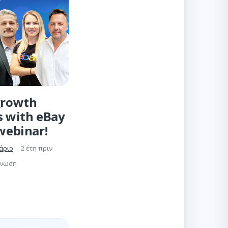
growth
s with eBay
 webinar!
άριο
2 έτη πριν
γνωση