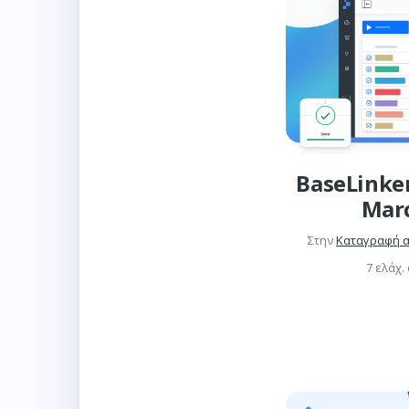
BaseLinke
Mar
Στην
Καταγραφή 
7 ελάχ