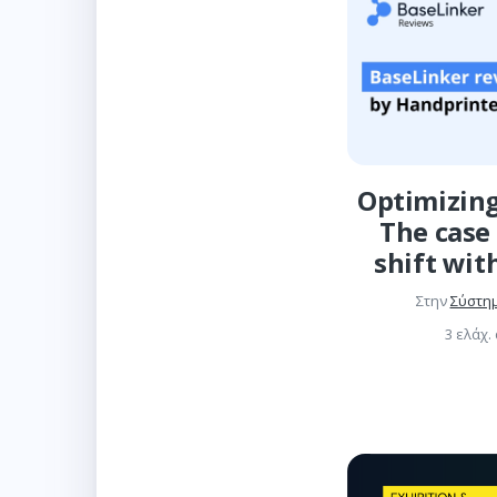
Optimizing
The case 
shift wit
Στην
Σύστη
3 ελάχ